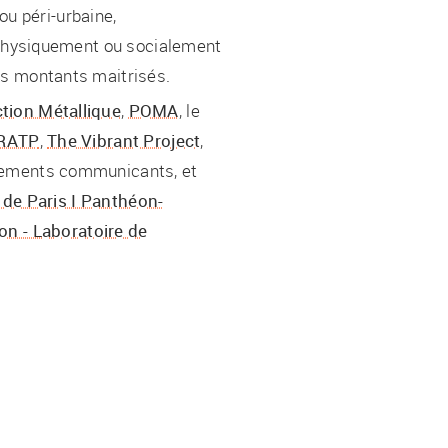
 ou péri-urbaine,
s physiquement ou socialement
es montants maitrisés.
tion Métallique
,
POMA
, le
RATP
,
The Vibrant Project
,
nnements communicants, et
 de Paris I Panthéon-
on - Laboratoire de